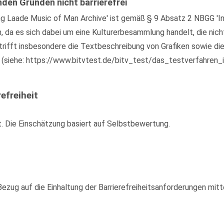
nden Gründen nicht barrierefrei
g Laade Music of Man Archive' ist gemäß § 9 Absatz 2 NBGG 'In
n, da es sich dabei um eine Kulturerbesammlung handelt, die nic
rifft insbesondere die Textbeschreibung von Grafiken sowie die
 (siehe: https://www.bitvtest.de/bitv_test/das_testverfahren_i
efreiheit
t. Die Einschätzung basiert auf Selbstbewertung.
zug auf die Einhaltung der Barrierefreiheitsanforderungen mitte