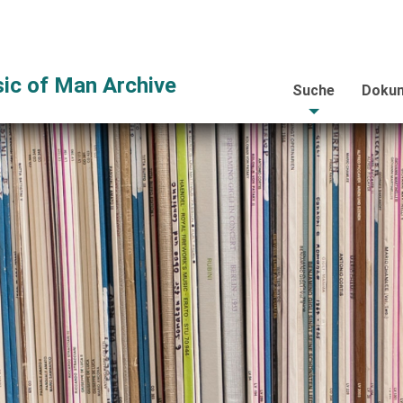
ic of Man Archive
Suche
Dokum