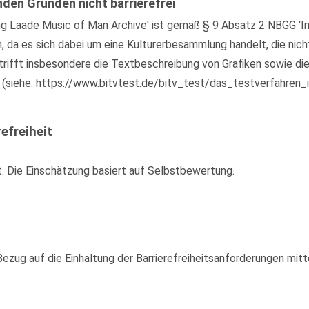
nden Gründen nicht barrierefrei
g Laade Music of Man Archive' ist gemäß § 9 Absatz 2 NBGG 'In
n, da es sich dabei um eine Kulturerbesammlung handelt, die nic
rifft insbesondere die Textbeschreibung von Grafiken sowie die
 (siehe: https://www.bitvtest.de/bitv_test/das_testverfahren_i
efreiheit
t. Die Einschätzung basiert auf Selbstbewertung.
zug auf die Einhaltung der Barrierefreiheitsanforderungen mitte