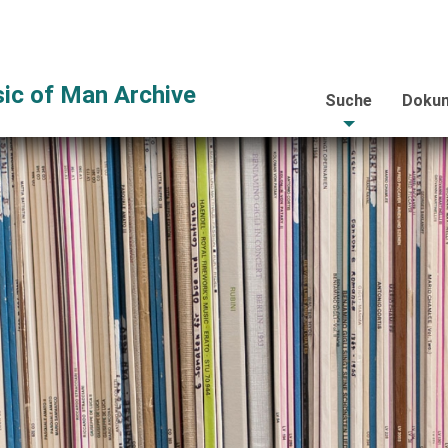
ic of Man Archive
Suche
Dokum