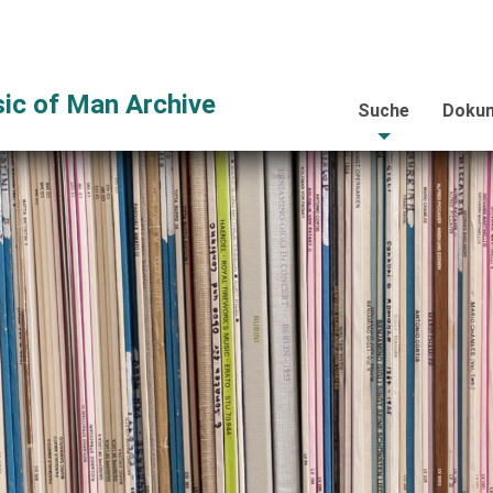
ic of Man Archive
Suche
Dokum