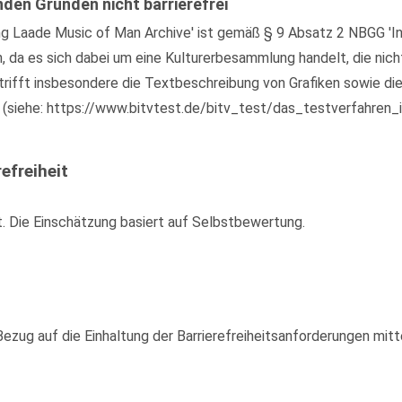
nden Gründen nicht barrierefrei
g Laade Music of Man Archive' ist gemäß § 9 Absatz 2 NBGG 'In
n, da es sich dabei um eine Kulturerbesammlung handelt, die nic
rifft insbesondere die Textbeschreibung von Grafiken sowie die
 (siehe: https://www.bitvtest.de/bitv_test/das_testverfahren_i
efreiheit
t. Die Einschätzung basiert auf Selbstbewertung.
zug auf die Einhaltung der Barrierefreiheitsanforderungen mitte