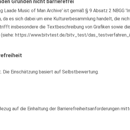
nden Gründen nicht barrierefrei
g Laade Music of Man Archive' ist gemäß § 9 Absatz 2 NBGG 'In
n, da es sich dabei um eine Kulturerbesammlung handelt, die nic
rifft insbesondere die Textbeschreibung von Grafiken sowie die
 (siehe: https://www.bitvtest.de/bitv_test/das_testverfahren_i
efreiheit
t. Die Einschätzung basiert auf Selbstbewertung.
zug auf die Einhaltung der Barrierefreiheitsanforderungen mitte