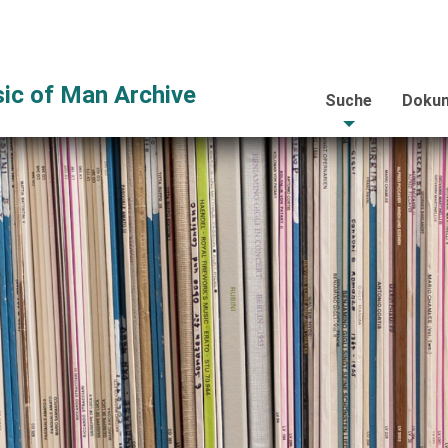
ic of Man Archive
Suche
Dokum