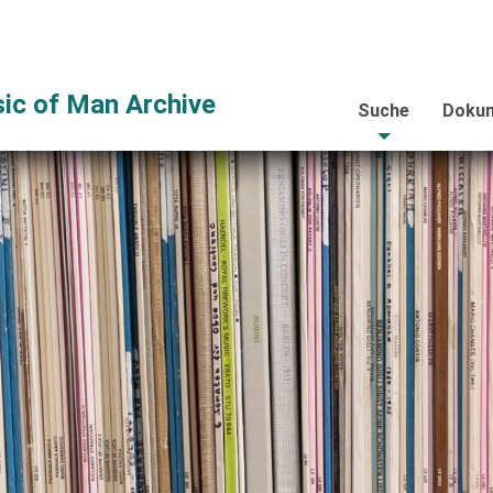
ic of Man Archive
Suche
Dokum