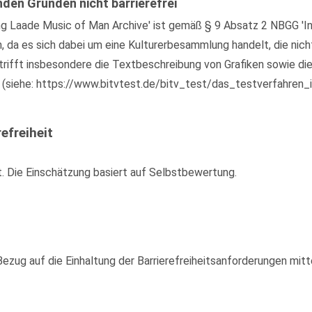
nden Gründen nicht barrierefrei
g Laade Music of Man Archive' ist gemäß § 9 Absatz 2 NBGG 'In
n, da es sich dabei um eine Kulturerbesammlung handelt, die nic
rifft insbesondere die Textbeschreibung von Grafiken sowie die
 (siehe: https://www.bitvtest.de/bitv_test/das_testverfahren_i
efreiheit
t. Die Einschätzung basiert auf Selbstbewertung.
zug auf die Einhaltung der Barrierefreiheitsanforderungen mitte