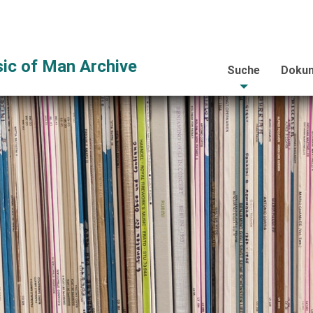
ic of Man Archive
Suche
Dokum