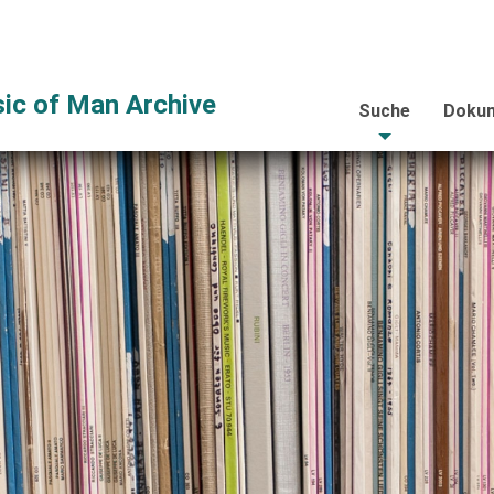
ic of Man Archive
Suche
Dokum