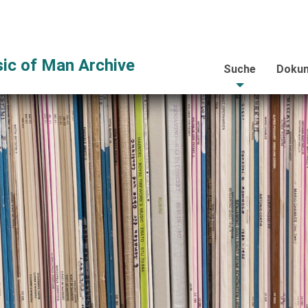
ic of Man Archive
Suche
Dokum