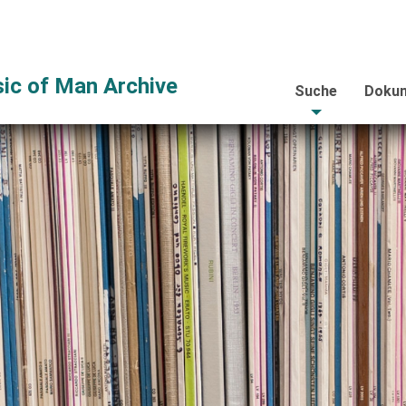
ic of Man Archive
Suche
Dokum