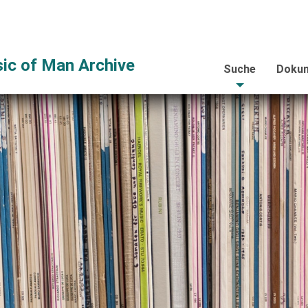
ic of Man Archive
Suche
Dokum