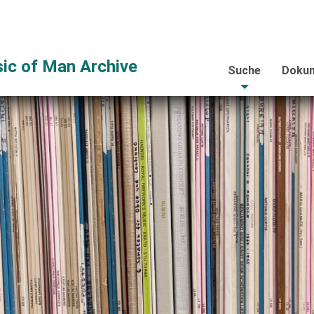
ic of Man Archive
Suche
Dokum