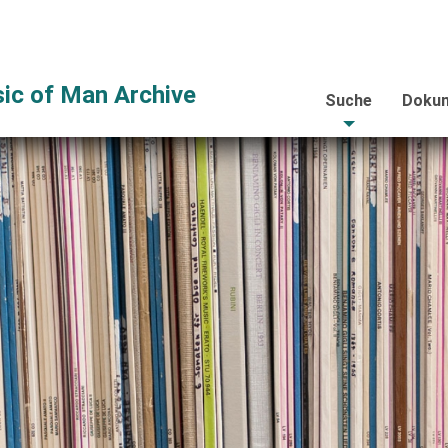
ic of Man Archive
Suche
Dokum