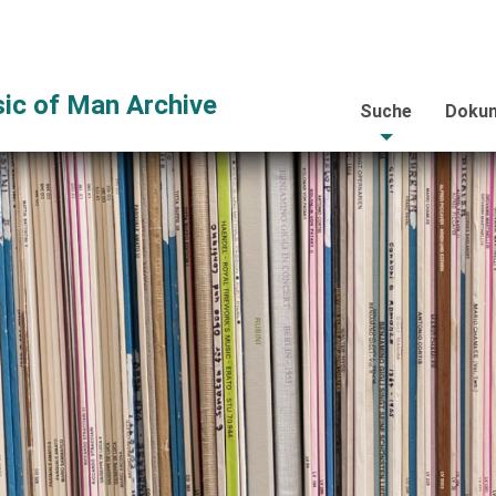
ic of Man Archive
Suche
Dokum