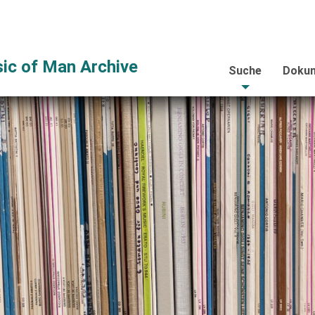
ic of Man Archive
Suche
Dokum