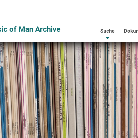
ic of Man Archive
Suche
Dokum