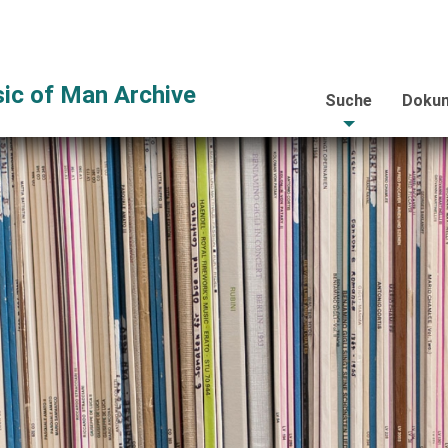
ic of Man Archive
Suche
Dokum