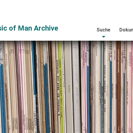
ic of Man Archive
Suche
Dokum