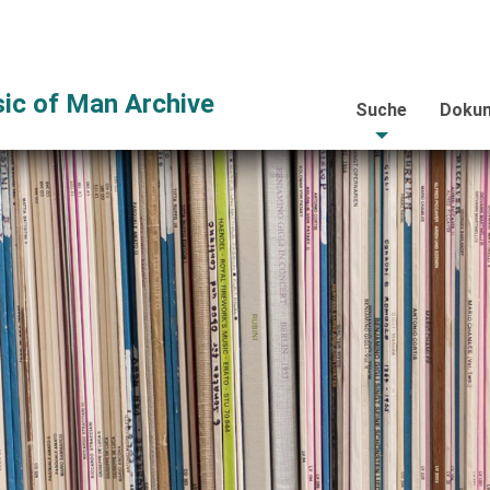
ic of Man Archive
Suche
Dokum