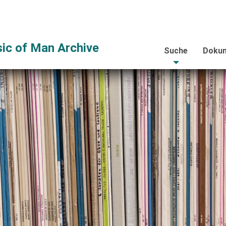
ic of Man Archive
Suche
Dokum