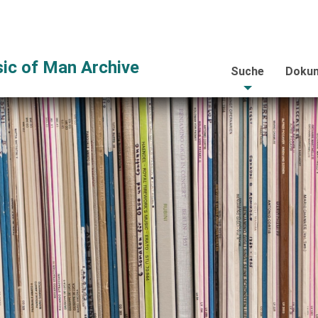
ic of Man Archive
Suche
Dokum