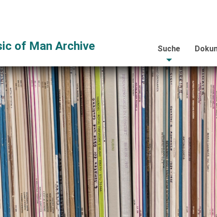
ic of Man Archive
Suche
Dokum