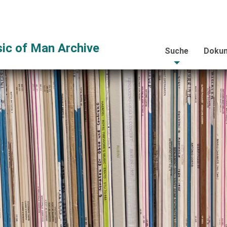
ic of Man Archive
Suche
Dokum