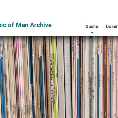
ic of Man Archive
Suche
Dokum