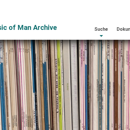
ic of Man Archive
Suche
Dokum