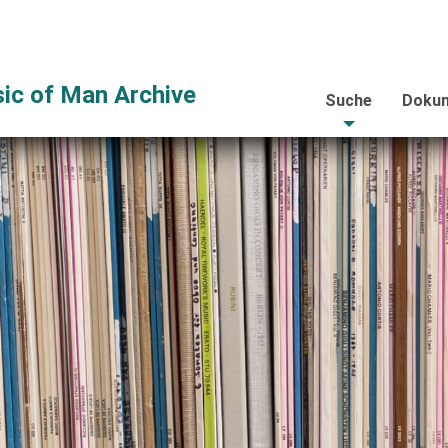
ic of Man Archive
Suche
Dokum