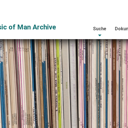
ic of Man Archive
Suche
Dokum