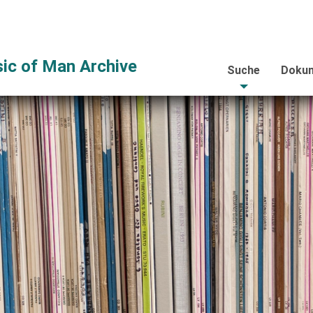
ic of Man Archive
Suche
Dokum