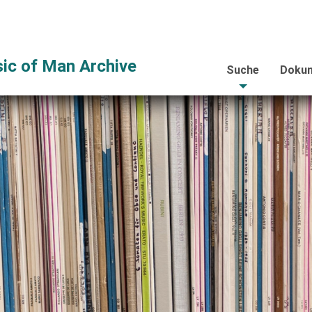
ic of Man Archive
Suche
Dokum