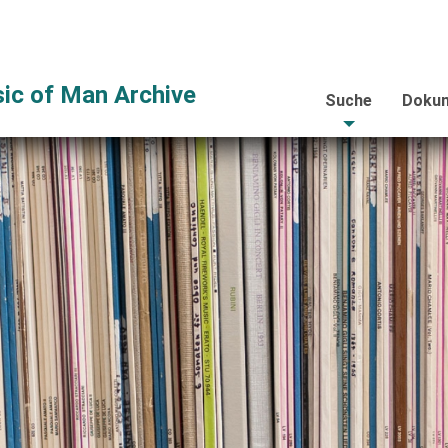
ic of Man Archive
Suche
Dokum