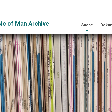
ic of Man Archive
Suche
Dokum