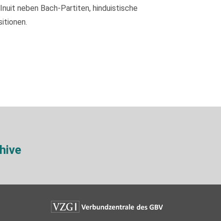
nuit neben Bach-Partiten, hinduistische
itionen.
hive