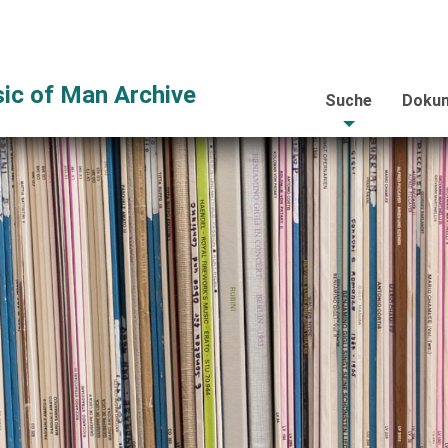
ic of Man Archive
Suche
Dokum