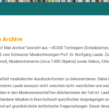
 Archive
f Man Archive“ besteht aus ~45.000 Tonträgern (Schallplatten
 vom Schweizer Musikethnologen Prof. Dr. Wolfgang Laade. Zu
itel), Musikinstrumente (circa 1.000 Objekte) sowie Videos, Eth
ielfalt musikalischer Ausdrucksformen zu dokumentieren. Dabei 
rennte Laade bewusst nicht zwischen nicht-westlichen und we
ies in den Musikwissenschaften üblicherweise der Fall ist. Laa
iedene Musiken in ihren kulturell spezifischen Ausprägungen un
d auf grundsätzliche ästhetische Fragestellungen. Dieser Ansatz