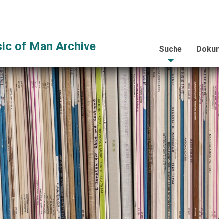
ic of Man Archive
Suche
Dokum