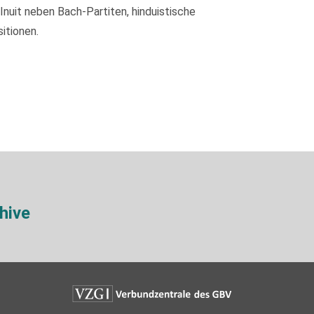
nuit neben Bach-Partiten, hinduistische
itionen.
hive