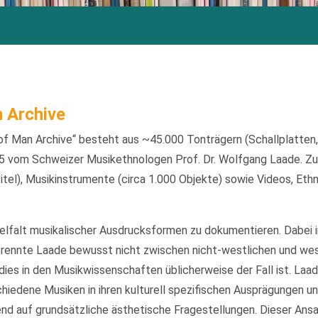
 Archive
f Man Archive“ besteht aus ~45.000 Tonträgern (Schallplatten
 vom Schweizer Musikethnologen Prof. Dr. Wolfgang Laade. Zu
itel), Musikinstrumente (circa 1.000 Objekte) sowie Videos, Eth
ielfalt musikalischer Ausdrucksformen zu dokumentieren. Dabei 
rennte Laade bewusst nicht zwischen nicht-westlichen und we
ies in den Musikwissenschaften üblicherweise der Fall ist. Laa
iedene Musiken in ihren kulturell spezifischen Ausprägungen un
d auf grundsätzliche ästhetische Fragestellungen. Dieser Ansatz