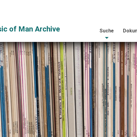
ic of Man Archive
Suche
Dokum