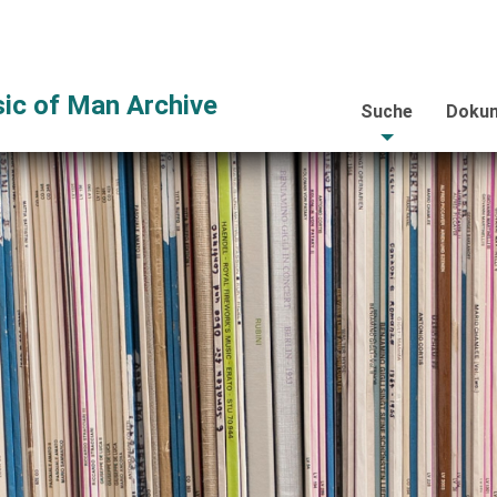
ic of Man Archive
Suche
Dokum