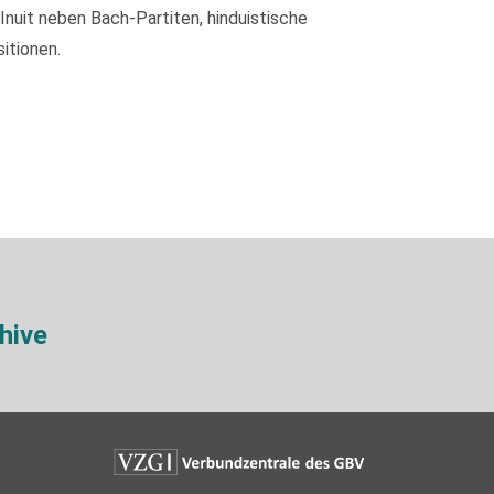
nuit neben Bach-Partiten, hinduistische
itionen.
hive