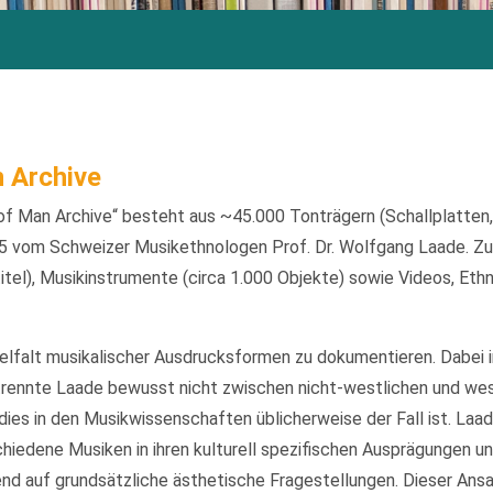
 Archive
f Man Archive“ besteht aus ~45.000 Tonträgern (Schallplatten
 vom Schweizer Musikethnologen Prof. Dr. Wolfgang Laade. Zu
itel), Musikinstrumente (circa 1.000 Objekte) sowie Videos, Eth
ielfalt musikalischer Ausdrucksformen zu dokumentieren. Dabei 
rennte Laade bewusst nicht zwischen nicht-westlichen und we
ies in den Musikwissenschaften üblicherweise der Fall ist. Laa
iedene Musiken in ihren kulturell spezifischen Ausprägungen un
d auf grundsätzliche ästhetische Fragestellungen. Dieser Ansatz