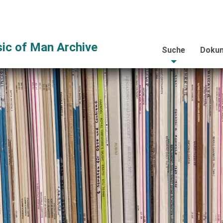
ic of Man Archive
Suche
Dokum