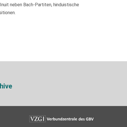
nuit neben Bach-Partiten, hinduistische
itionen.
hive