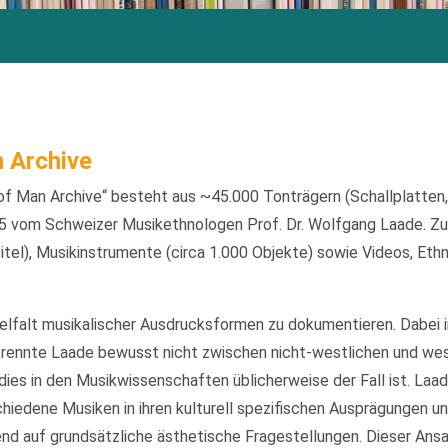
 Archive
f Man Archive“ besteht aus ~45.000 Tonträgern (Schallplatten
 vom Schweizer Musikethnologen Prof. Dr. Wolfgang Laade. Zu
itel), Musikinstrumente (circa 1.000 Objekte) sowie Videos, Eth
ielfalt musikalischer Ausdrucksformen zu dokumentieren. Dabei 
rennte Laade bewusst nicht zwischen nicht-westlichen und we
ies in den Musikwissenschaften üblicherweise der Fall ist. Laa
iedene Musiken in ihren kulturell spezifischen Ausprägungen un
d auf grundsätzliche ästhetische Fragestellungen. Dieser Ansatz