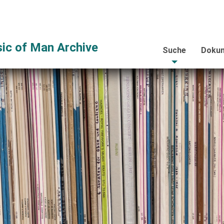
ic of Man Archive
Suche
Dokum