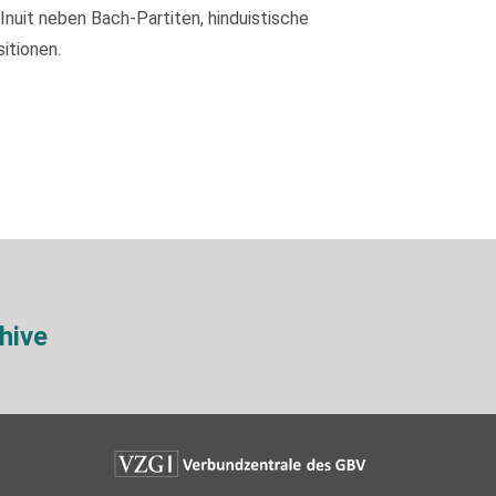
nuit neben Bach-Partiten, hinduistische
itionen.
hive