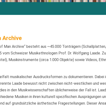
 Archive
f Man Archive“ besteht aus ~45.000 Tonträgern (Schallplatten
 vom Schweizer Musikethnologen Prof. Dr. Wolfgang Laade. Zu
itel), Musikinstrumente (circa 1.000 Objekte) sowie Videos, Eth
ielfalt musikalischer Ausdrucksformen zu dokumentieren. Dabei 
rennte Laade bewusst nicht zwischen nicht-westlichen und we
ies in den Musikwissenschaften üblicherweise der Fall ist. Laa
iedene Musiken in ihren kulturell spezifischen Ausprägungen un
d auf grundsätzliche ästhetische Fragestellungen. Dieser Ansatz