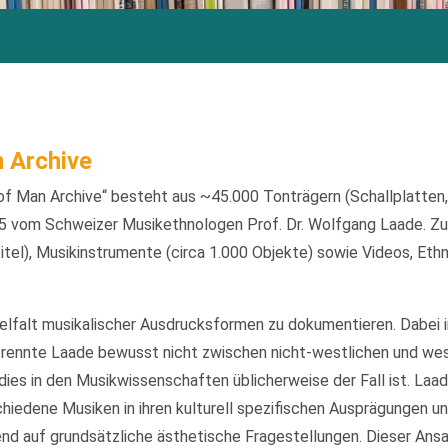
 Archive
f Man Archive“ besteht aus ~45.000 Tonträgern (Schallplatten
 vom Schweizer Musikethnologen Prof. Dr. Wolfgang Laade. Zu
itel), Musikinstrumente (circa 1.000 Objekte) sowie Videos, Eth
ielfalt musikalischer Ausdrucksformen zu dokumentieren. Dabei 
rennte Laade bewusst nicht zwischen nicht-westlichen und we
ies in den Musikwissenschaften üblicherweise der Fall ist. Laa
iedene Musiken in ihren kulturell spezifischen Ausprägungen un
d auf grundsätzliche ästhetische Fragestellungen. Dieser Ansatz