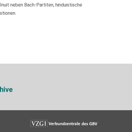
nuit neben Bach-Partiten, hinduistische
itionen.
hive