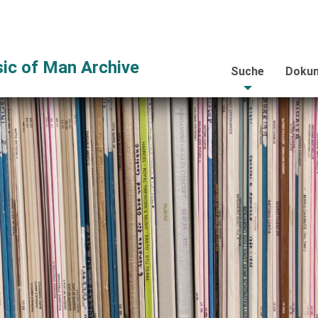
ic of Man Archive
Suche
Dokum