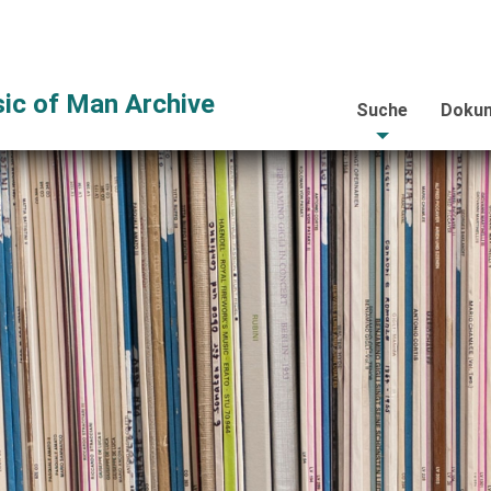
ic of Man Archive
Suche
Dokum