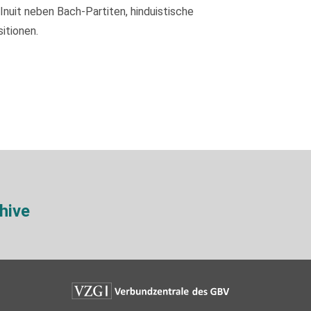
nuit neben Bach-Partiten, hinduistische
itionen.
hive