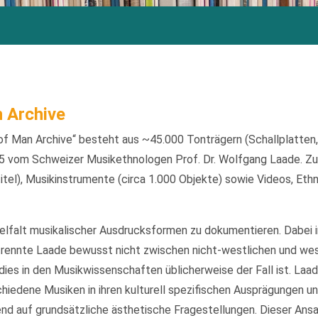
 Archive
f Man Archive“ besteht aus ~45.000 Tonträgern (Schallplatten
 vom Schweizer Musikethnologen Prof. Dr. Wolfgang Laade. Zu
itel), Musikinstrumente (circa 1.000 Objekte) sowie Videos, Eth
ielfalt musikalischer Ausdrucksformen zu dokumentieren. Dabei 
rennte Laade bewusst nicht zwischen nicht-westlichen und we
ies in den Musikwissenschaften üblicherweise der Fall ist. Laa
iedene Musiken in ihren kulturell spezifischen Ausprägungen un
d auf grundsätzliche ästhetische Fragestellungen. Dieser Ansatz