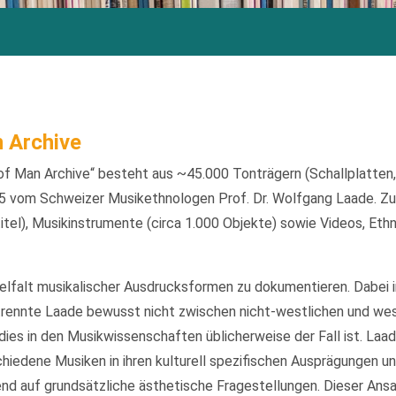
 Archive
f Man Archive“ besteht aus ~45.000 Tonträgern (Schallplatten
 vom Schweizer Musikethnologen Prof. Dr. Wolfgang Laade. Zu
itel), Musikinstrumente (circa 1.000 Objekte) sowie Videos, Eth
ielfalt musikalischer Ausdrucksformen zu dokumentieren. Dabei 
rennte Laade bewusst nicht zwischen nicht-westlichen und we
ies in den Musikwissenschaften üblicherweise der Fall ist. Laa
iedene Musiken in ihren kulturell spezifischen Ausprägungen un
d auf grundsätzliche ästhetische Fragestellungen. Dieser Ansatz