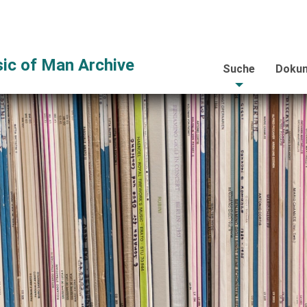
ic of Man Archive
Suche
Dokum