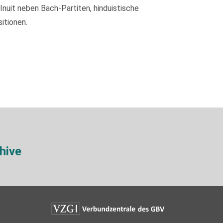
nuit neben Bach-Partiten, hinduistische
itionen.
hive