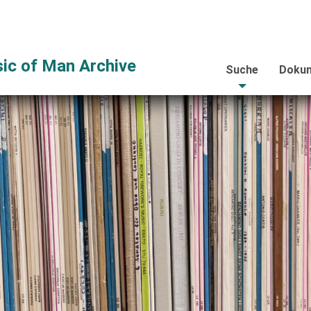
ic of Man Archive
Suche
Dokum