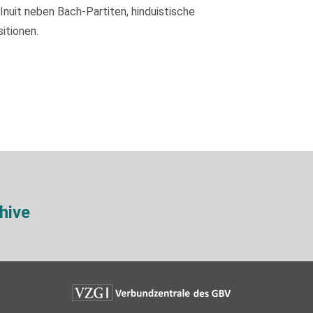
nuit neben Bach-Partiten, hinduistische
itionen.
hive