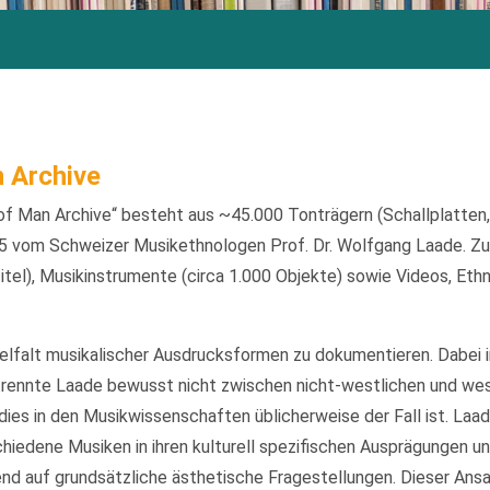
 Archive
f Man Archive“ besteht aus ~45.000 Tonträgern (Schallplatten
 vom Schweizer Musikethnologen Prof. Dr. Wolfgang Laade. Zu
itel), Musikinstrumente (circa 1.000 Objekte) sowie Videos, Eth
ielfalt musikalischer Ausdrucksformen zu dokumentieren. Dabei 
rennte Laade bewusst nicht zwischen nicht-westlichen und we
ies in den Musikwissenschaften üblicherweise der Fall ist. Laa
iedene Musiken in ihren kulturell spezifischen Ausprägungen un
d auf grundsätzliche ästhetische Fragestellungen. Dieser Ansatz