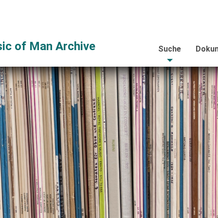
ic of Man Archive
Suche
Dokum