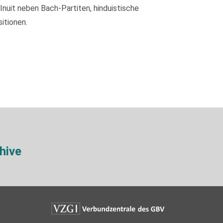
nuit neben Bach-Partiten, hinduistische
itionen.
hive