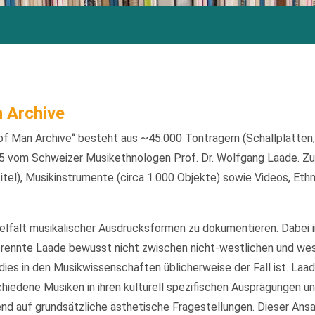
 Archive
f Man Archive“ besteht aus ~45.000 Tonträgern (Schallplatten
 vom Schweizer Musikethnologen Prof. Dr. Wolfgang Laade. Zu
itel), Musikinstrumente (circa 1.000 Objekte) sowie Videos, Eth
ielfalt musikalischer Ausdrucksformen zu dokumentieren. Dabei 
rennte Laade bewusst nicht zwischen nicht-westlichen und we
ies in den Musikwissenschaften üblicherweise der Fall ist. Laa
iedene Musiken in ihren kulturell spezifischen Ausprägungen un
d auf grundsätzliche ästhetische Fragestellungen. Dieser Ansatz