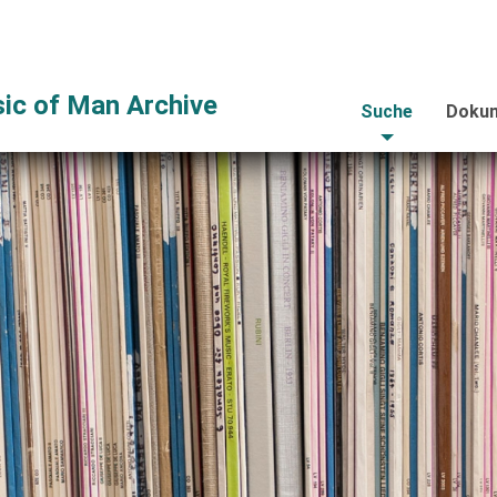
ic of Man Archive
Suche
Dokum