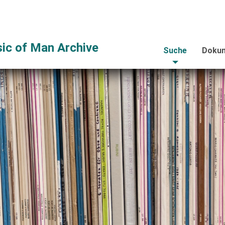
ic of Man Archive
Suche
Dokum