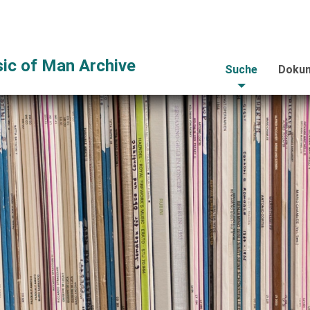
ic of Man Archive
Suche
Dokum