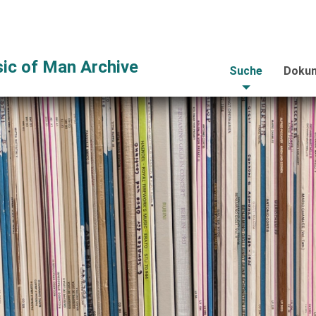
ic of Man Archive
Suche
Dokum