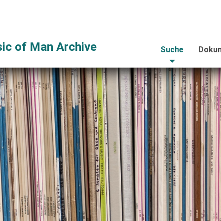
ic of Man Archive
Suche
Dokum