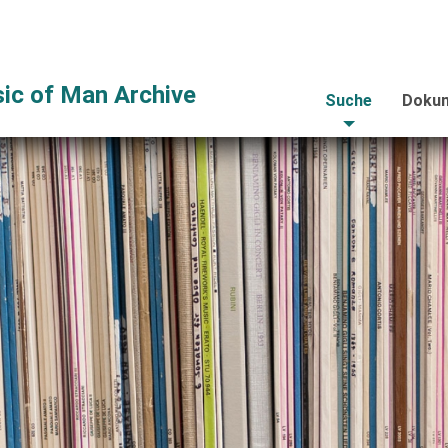
ic of Man Archive
Suche
Dokum