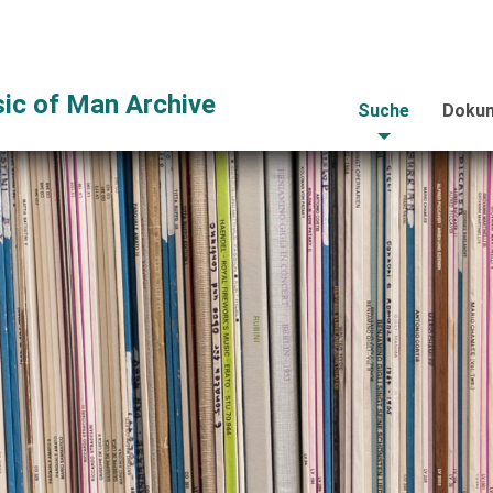
ic of Man Archive
Suche
Dokum