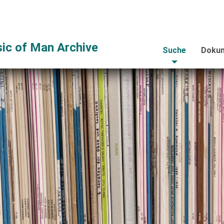
ic of Man Archive
Suche
Dokum