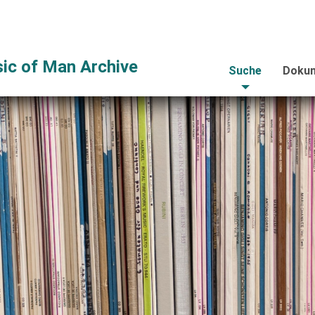
ic of Man Archive
Suche
Dokum